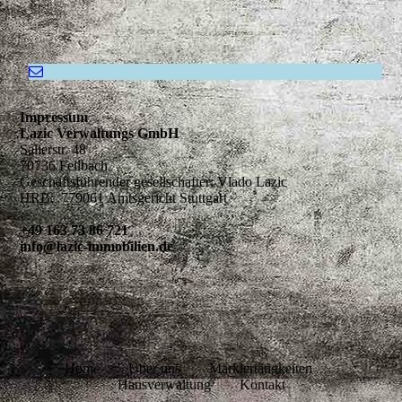
Impressum
Lazic Verwaltungs GmbH
Salierstr. 48
70736 Fellbach
Geschäftsführender gesellschafter: Vlado Lazic
HRB: 779061 Amtsgericht Stuttgart
+49 163 73 86 721
info@lazic-immobilien.de
Home Über uns Marklertätigkeiten
Hausverwaltung Kontakt