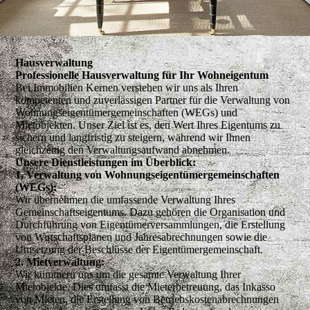
Hausverwaltung
Professionelle Hausverwaltung für Ihr Wohneigentum
Bei Immobilien Kernen verstehen wir uns als Ihren
kompetenten und zuverlässigen Partner für die Verwaltung von
Wohnungseigentümergemeinschaften (WEGs) und
Mietobjekten. Unser Ziel ist es, den Wert Ihres Eigentums zu
sichern und langfristig zu steigern, während wir Ihnen
gleichzeitig den Verwaltungsaufwand abnehmen.
Unsere Dienstleistungen im Überblick:
1. Verwaltung von Wohnungseigentümergemeinschaften
(WEGs):
Wir übernehmen die umfassende Verwaltung Ihres
Gemeinschaftseigentums. Dazu gehören die Organisation und
Durchführung von Eigentümerversammlungen, die Erstellung
von Wirtschaftsplänen und Jahresabrechnungen sowie die
Umsetzung der Beschlüsse der Eigentümergemeinschaft.
2. Mietverwaltung:
Wir kümmern uns um die gesamte Verwaltung Ihrer
Mietobjekte. Dies umfasst die Mieterbetreuung, das Inkasso
von Mieten, die Erstellung von Betriebskostenabrechnungen