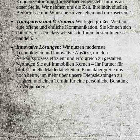
Kundenzentrierung: Ihre Zufriedenheit steht für uns an
erster Stelle. Wir nehmen uns die Zeit, Ihre individuellen
Bedürfnisse und Wünsche zu verstehen und umzusetzen.
Transparenz und Vertrauen:
Wir legen großen Wert auf
eine offene und ehrliche Kommunikation. Sie können sich
darauf verlassen, dass wir stets in Ihrem besten Interesse
handeln.
Innovative Lösungen:
Wir nutzen modernste
Technologien und innovative Ansätze, um den
Verkaufsprozess effizient und erfolgreich zu gestalten.
Vertrauen Sie auf Immobilien Kernen – Ihr Partner für
professionelle Maklertätigkeiten. Kontaktieren Sie uns
noch heute, um mehr über unsere Dienstleistungen zu
erfahren und einen Termin für eine persönliche Beratung
zu vereinbaren.