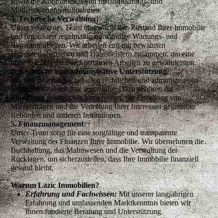
sowie die Koordination von Instandhaltungs- und
Modernisierungsmaßnahmen.
3. Technische Verwaltung:
Unser erfahrenes Team überwacht den Zustand Ihrer Immobilie
und organisiert regelmäßig notwendige Wartungs- und
Reparaturarbeiten. Wir arbeiten eng mit bewährten
Handwerksbetrieben und Dienstleistern zusammen, um eine
hohe Qualität der durchgeführten Arbeiten zu gewährleisten.
4. Rechtliche und administrative Unterstützung:
Wir unterstützen Sie bei allen rechtlichen und administrativen
Belangen rund um Ihre Immobilie. Dazu gehören die
Einhaltung gesetzlicher Vorschriften, die Erstellung von
Mietverträgen und die Vertretung Ihrer Interessen gegenüber
Behörden und anderen Institutionen.
5. Finanzmanagement:
Unser Team sorgt für eine sorgfältige und transparente
Verwaltung der Finanzen Ihrer Immobilie. Wir übernehmen die
Buchhaltung, das Mahnwesen und die Verwaltung der
Rücklagen, um sicherzustellen, dass Ihre Immobilie finanziell
gesund bleibt.
Warum Lazic Immobilien?
Erfahrung und Fachwissen:
Mit unserer langjährigen
Erfahrung und umfassenden Marktkenntnis bieten wir
Ihnen fundierte Beratung und Unterstützung.